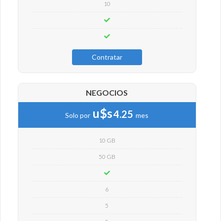
10
Contratar
NEGOCIOS
u$s
4.25
Solo por
mes
10 GB
50 GB
6
5