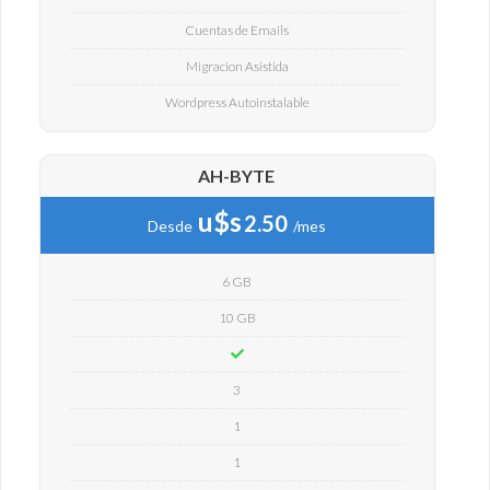
Cuentas de Emails
Migracion Asistida
Wordpress Autoinstalable
AH-BYTE
u$s
2.50
Desde
/mes
6 GB
10 GB
3
1
1