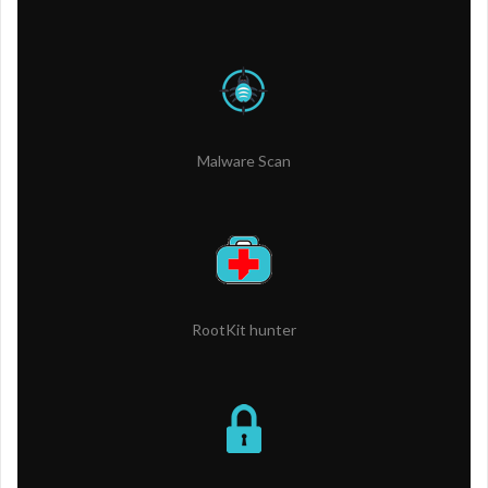
Malware Scan
RootKit hunter