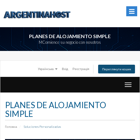
PLANES DE ALOJAMIENTO SIMPLE
MComience su negocio con nosotros
Українська
Вхід
Реєстрація
Переглянути кошик
Toggle
naviga
PLANES DE ALOJAMIENTO
SIMPLE
Головна
Soluciones Personalizadas