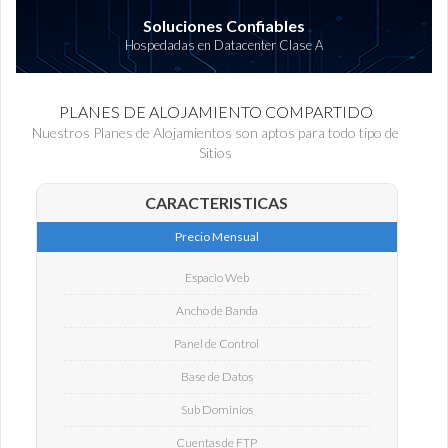
Soluciones Confiables
Hospedadas en Datacenter Clase A
PLANES DE ALOJAMIENTO COMPARTIDO
Nuestros Planes de Alojamientos son aptos para todo tipo de
Sitios
CARACTERISTICAS
Precio Mensual
Espacio Web
Ancho de Banda
Panel de Control
Base de Datos
Sub Dominios
Cuentas de FTP