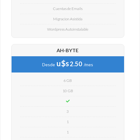
Cuentas de Emails
Migracion Asistida
Wordpress Autoinstalable
AH-BYTE
u$s
2.50
Desde
/mes
6 GB
10 GB
3
1
1