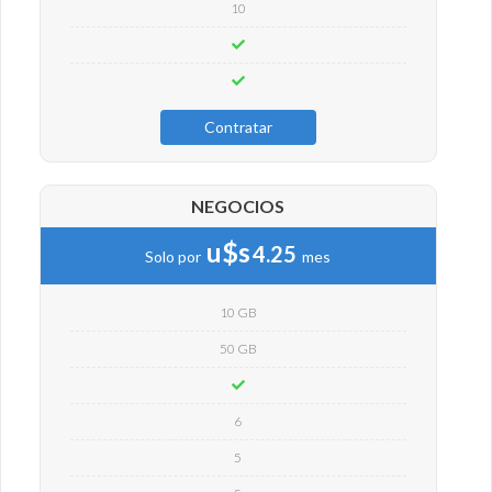
10
Contratar
NEGOCIOS
u$s
4.25
Solo por
mes
10 GB
50 GB
6
5