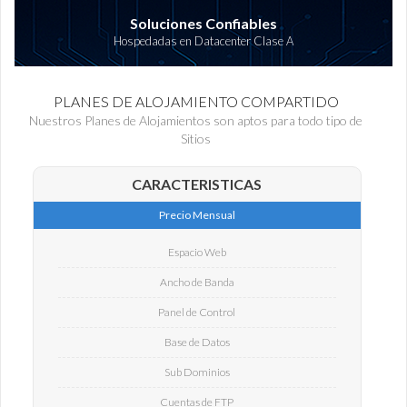
Soluciones Confiables
Hospedadas en Datacenter Clase A
PLANES DE ALOJAMIENTO COMPARTIDO
Nuestros Planes de Alojamientos son aptos para todo tipo de
Sitios
CARACTERISTICAS
Precio Mensual
Espacio Web
Ancho de Banda
Panel de Control
Base de Datos
Sub Dominios
Cuentas de FTP