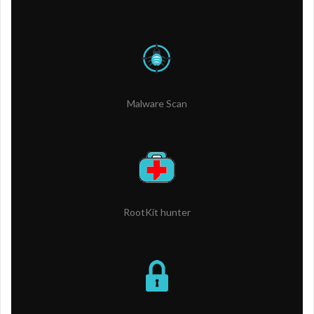
Malware Scan
RootKit hunter