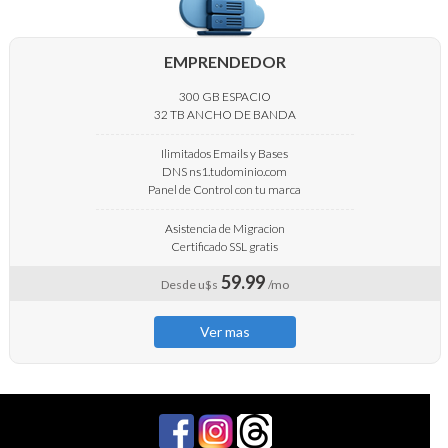
EMPRENDEDOR
300 GB ESPACIO
32 TB ANCHO DE BANDA
Ilimitados Emails y Bases
DNS ns1.tudominio.com
Panel de Control con tu marca
Asistencia de Migracion
Certificado SSL gratis
59.99
Desde u$s
/mo
Ver mas