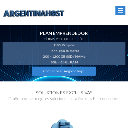
PLAN EMPRENDEDOR
el mas vendido cada año
DNS Propios
Panel con su marca
200 ~ 1200 GB SSD / NVMe
8Gb ~ 60 Gb RAM
Comience su negocio hoy !
SOLUCIONES EXCLUSIVAS
21 años con las mejores soluciones para Pymes y Emprendedores