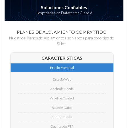
Soluciones Confiables
Hospedadas en Datacenter Clase A
PLANES DE ALOJAMIENTO COMPARTIDO
Nuestros Planes de Alojamientos son aptos para todo tipo de
Sitios
CARACTERISTICAS
Precio Mensual
Espacio Web
Ancho de Banda
Panel de Control
Base de Datos
Sub Dominios
Cuentas de FTP