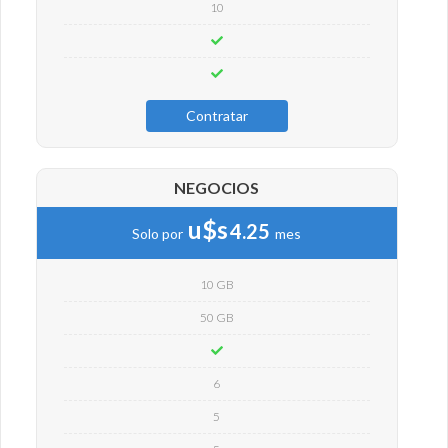
10
Contratar
NEGOCIOS
u$s
4.25
Solo por
mes
10 GB
50 GB
6
5