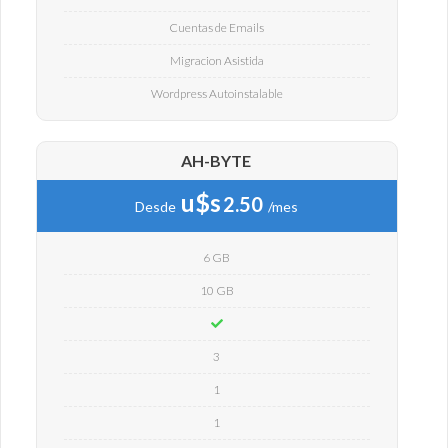
Cuentas de Emails
Migracion Asistida
Wordpress Autoinstalable
AH-BYTE
u$s
2.50
Desde
/mes
6 GB
10 GB
3
1
1