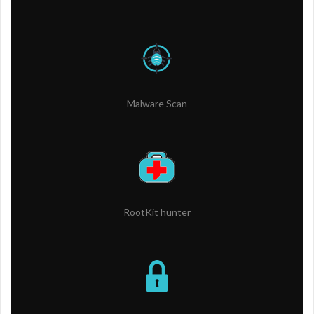
Malware Scan
RootKit hunter