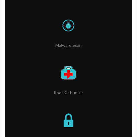
Malware Scan
RootKit hunter