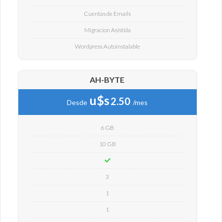
Cuentas de Emails
Migracion Asistida
Wordpress Autoinstalable
AH-BYTE
u$s
2.50
Desde
/mes
6 GB
10 GB
3
1
1