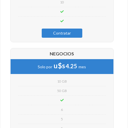
10
Contratar
NEGOCIOS
u$s
4.25
Solo por
mes
10 GB
50 GB
6
5