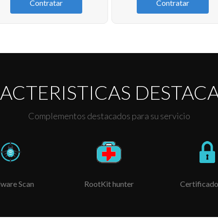
Contratar
Contratar
ACTERISTICAS DESTAC
Complementos destacados para su servicio
ware Scan
RootKit hunter
Certificado