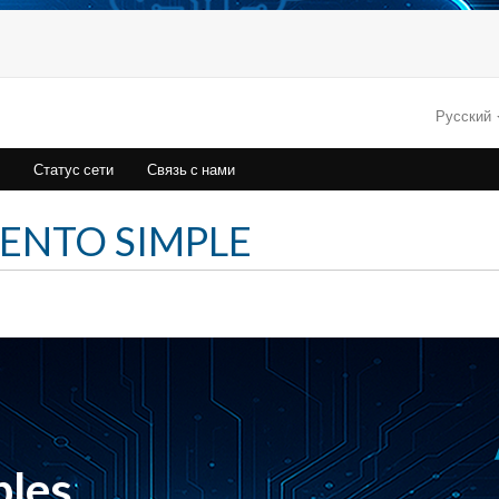
Русский
Статус сети
Связь с нами
IENTO SIMPLE
bles