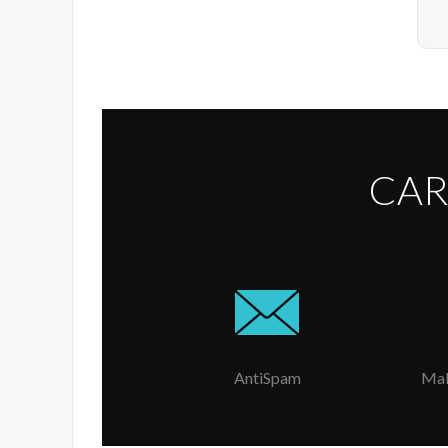
CAR
AntiSpam
Mal