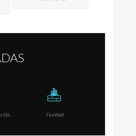
ADAS
s SSL
FireWall