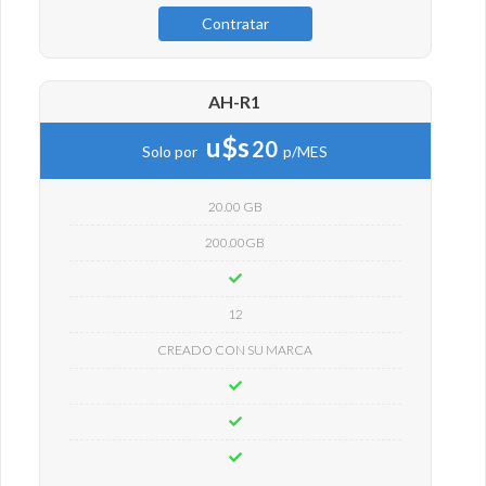
Contratar
AH-R1
u$s
20
Solo por
p/MES
20.00 GB
200.00GB
12
CREADO CON SU MARCA