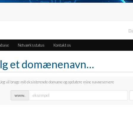
D
abase
Netværksstatus
Kontakt os
lg et domænenavn…
Jeg vil bruge mit eksisterende domæne og opdatere mine navneservere
www.