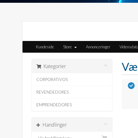
Kundeside
Store
Annonceringer
Vidensdat
Væ
Kategorier
CORPORATIVOS
REVENDEDORES
EMPRENDEDORES
Handlinger
Vis bestillingskurv