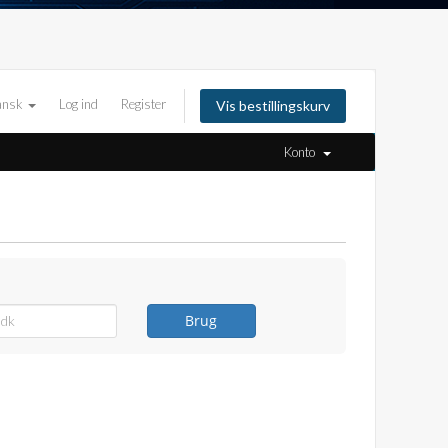
ansk
Log ind
Register
Vis bestillingskurv
Konto
Brug