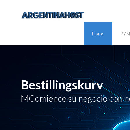
Home
PYM
Bestillingskurv
MComience su negocio con n